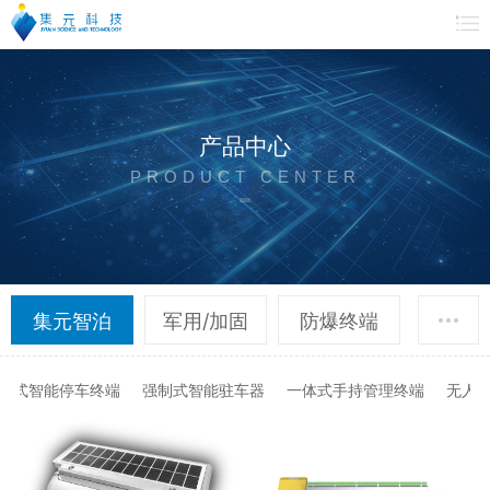
产品中心
PRODUCT CENTER
集元智泊
军用/加固
防爆终端
工业仪表
其他产品
桩式智能停车终端
强制式智能驻车器
一体式手持管理终端
无人