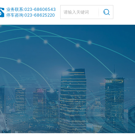
业务联系:023-68606543
停车咨询:023-68625220